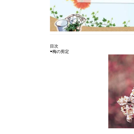
目次
梅の剪定