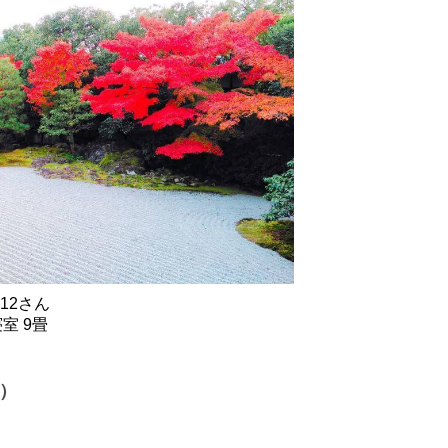
12さん
室 9畳
）