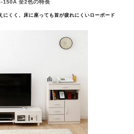
-150A 全2色の特長
えにくく、床に座っても首が疲れにくいローボード