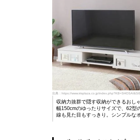
出典：https://www.irisplaza.co.jp/index.php?KB=SHOSAI&S
収納力抜群で隠す収納ができるおし
幅150cmのゆったりサイズで、62
線も見た目もすっきり。シンプルな