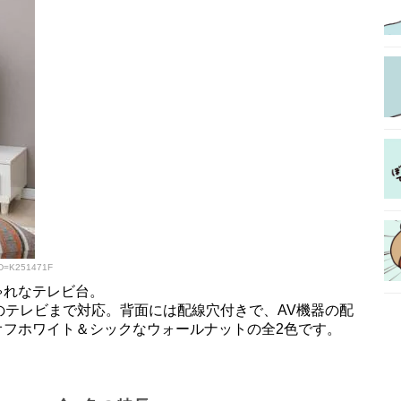
ID=K251471F
ゃれなテレビ台。
型のテレビまで対応。背面には配線穴付きで、AV機器の配
オフホワイト＆シックなウォールナットの全2色です。