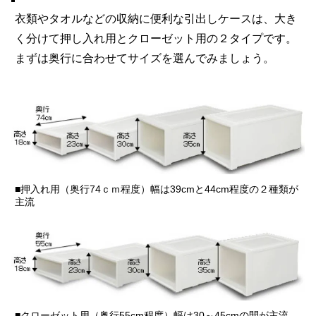
衣類やタオルなどの収納に便利な引出しケースは、大き
く分けて押し入れ用とクローゼット用の２タイプです。
まずは奥行に合わせてサイズを選んでみましょう。
■押入れ用（奥行74ｃｍ程度）幅は39cmと44cm程度の２種類が
主流
■クローゼット用（奥行55cm程度）幅は30～45cmの間が主流