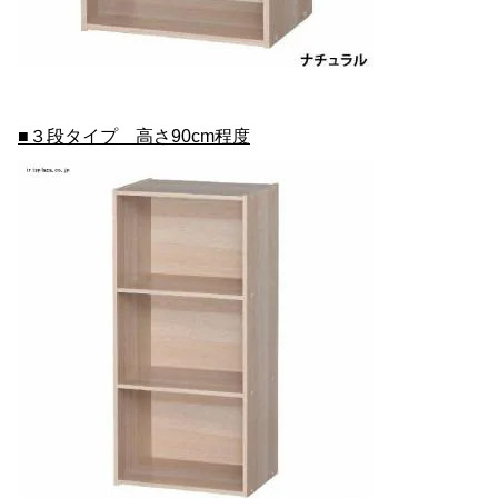
■３段タイプ 高さ90cm程度