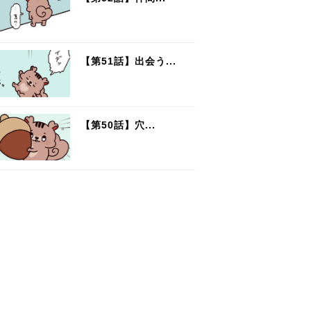
【第51話】出会う...
【第50話】穴...