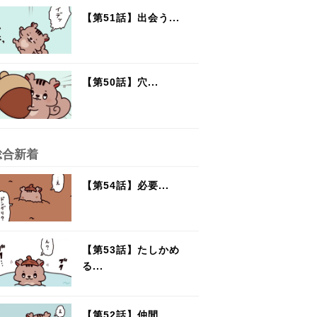
【第51話】出会う...
【第50話】穴...
総合新着
【第54話】必要...
【第53話】たしかめ
る...
【第52話】仲間...