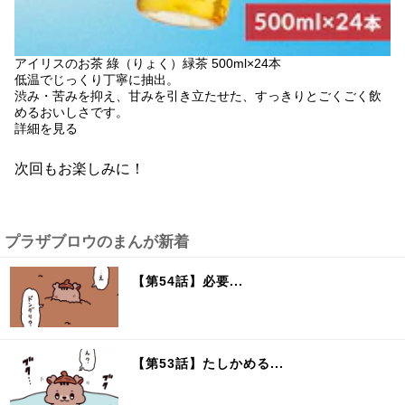
アイリスのお茶 綠（りょく）緑茶 500ml×24本
低温でじっくり丁寧に抽出。
渋み・苦みを抑え、甘みを引き立たせた、すっきりとごくごく飲
めるおいしさです。
詳細を見る
次回もお楽しみに！
プラザブロウのまんが新着
【第54話】必要...
【第53話】たしかめる...