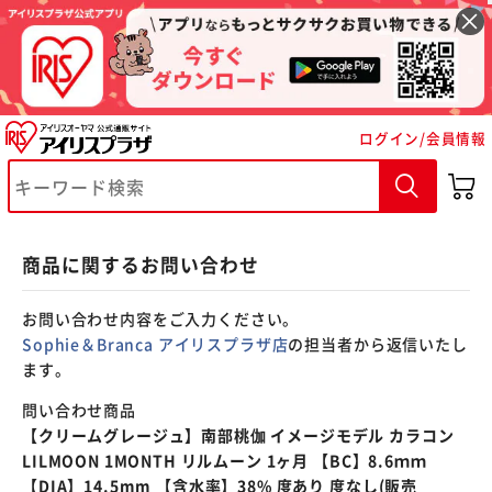
※ご確認ください
ログイン/会員情報
カートに入れる
購入手続きへ
商品に関するお問い合わせ
お問い合わせ内容をご入力ください。
Sophie＆Branca アイリスプラザ店
の担当者から返信いたし
ます。
問い合わせ商品
【クリームグレージュ】南部桃伽 イメージモデル カラコン
LILMOON 1MONTH リルムーン 1ヶ月 【BC】8.6ｍｍ
【DIA】14.5mm 【含水率】38% 度あり 度なし(販売