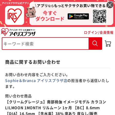
※ご確認ください
ログイン/会員情報
カートに入れる
購入手続きへ
商品に関するお問い合わせ
お問い合わせ内容をご入力ください。
Sophie＆Branca アイリスプラザ店
の担当者から返信いたし
ます。
問い合わせ商品
【クリームグレージュ】南部桃伽 イメージモデル カラコン
LILMOON 1MONTH リルムーン 1ヶ月 【BC】8.6ｍｍ
【DIA】14.5mm 【含水率】38% 度あり 度なし(販売