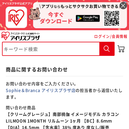
※ご確認ください
ログイン/会員情報
カートに入れる
購入手続きへ
商品に関するお問い合わせ
お問い合わせ内容をご入力ください。
Sophie＆Branca アイリスプラザ店
の担当者から返信いたし
ます。
問い合わせ商品
【クリームグレージュ】南部桃伽 イメージモデル カラコン
LILMOON 1MONTH リルムーン 1ヶ月 【BC】8.6ｍｍ
【DIA】14.5mm 【含水率】38% 度あり 度なし(販売