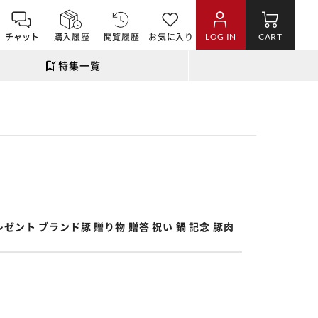
チャット
購入履歴
閲覧履歴
お気に入り
LOG IN
CART
特集一覧
ゼント ブランド豚 贈り物 贈答 祝い 鍋 記念 豚肉