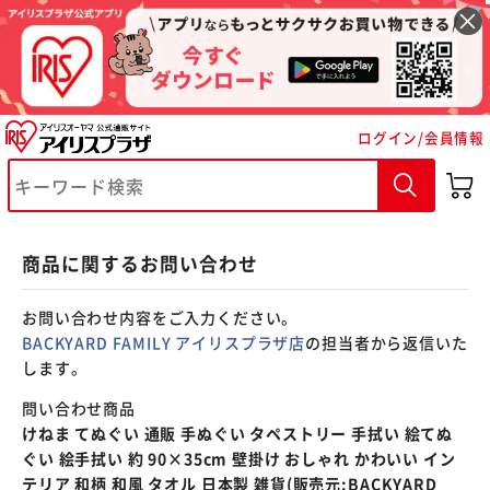
※ご確認ください
ログイン/会員情報
カートに入れる
購入手続きへ
商品に関するお問い合わせ
お問い合わせ内容をご入力ください。
BACKYARD FAMILY アイリスプラザ店
の担当者から返信いた
します。
問い合わせ商品
けねま てぬぐい 通販 手ぬぐい タペストリー 手拭い 絵てぬ
ぐい 絵手拭い 約 90×35cm 壁掛け おしゃれ かわいい イン
テリア 和柄 和風 タオル 日本製 雑貨(販売元:BACKYARD