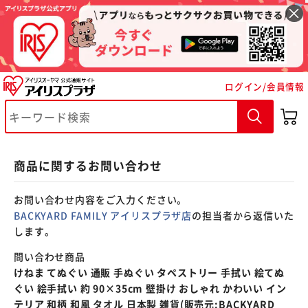
※ご確認ください
ログイン/会員情報
カートに入れる
購入手続きへ
商品に関するお問い合わせ
お問い合わせ内容をご入力ください。
BACKYARD FAMILY アイリスプラザ店
の担当者から返信いた
します。
問い合わせ商品
けねま てぬぐい 通販 手ぬぐい タペストリー 手拭い 絵てぬ
ぐい 絵手拭い 約 90×35cm 壁掛け おしゃれ かわいい イン
テリア 和柄 和風 タオル 日本製 雑貨(販売元:BACKYARD