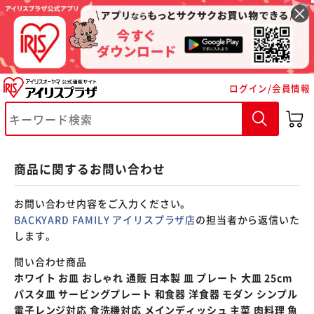
※ご確認ください
ログイン/会員情報
カートに入れる
購入手続きへ
商品に関するお問い合わせ
お問い合わせ内容をご入力ください。
BACKYARD FAMILY アイリスプラザ店
の担当者から返信いた
します。
問い合わせ商品
ホワイト お皿 おしゃれ 通販 日本製 皿 プレート 大皿 25cm
パスタ皿 サービングプレート 和食器 洋食器 モダン シンプル
電子レンジ対応 食洗機対応 メインディッシュ 主菜 肉料理 魚