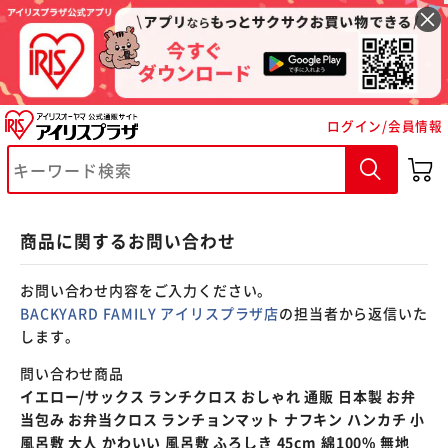
※ご確認ください
ログイン/会員情報
カートに入れる
購入手続きへ
商品に関するお問い合わせ
お問い合わせ内容をご入力ください。
BACKYARD FAMILY アイリスプラザ店
の担当者から返信いた
します。
問い合わせ商品
イエロー/サックス ランチクロス おしゃれ 通販 日本製 お弁
当包み お弁当クロス ランチョンマット ナフキン ハンカチ 小
風呂敷 大人 かわいい 風呂敷 ふろしき 45cm 綿100% 無地