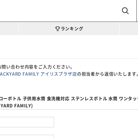
SEARCH
ランキング
お問い合わせ内容をご入力ください。
BACKYARD FAMILY アイリスプラザ店
の担当者から返信いたします
 ストローボトル 子供用水筒 食洗機対応 ステンレスボトル 水筒 ワンタ
RD FAMILY)