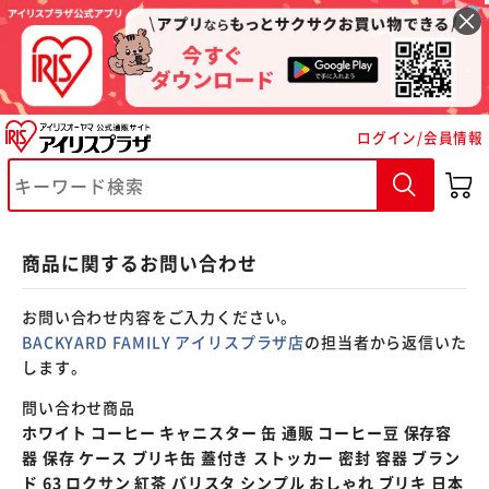
※ご確認ください
ログイン/会員情報
カートに入れる
購入手続きへ
商品に関するお問い合わせ
お問い合わせ内容をご入力ください。
BACKYARD FAMILY アイリスプラザ店
の担当者から返信いた
します。
問い合わせ商品
ホワイト コーヒー キャニスター 缶 通販 コーヒー豆 保存容
器 保存 ケース ブリキ缶 蓋付き ストッカー 密封 容器 ブラン
ド 63 ロクサン 紅茶 バリスタ シンプル おしゃれ ブリキ 日本