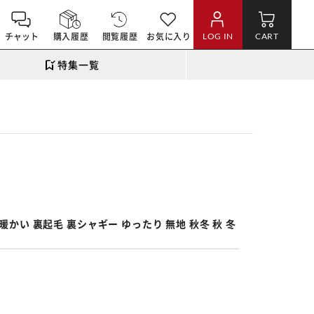
チャット
購入履歴
閲覧履歴
お気に入り
LOG IN
CART
特集一覧
。
かい 裏起毛 裏シャギー ゆったり 無地 秋冬 秋 冬