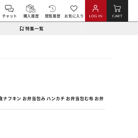
チャット
購入履歴
閲覧履歴
お気に入り
LOG IN
CART
特集一覧
。
給食ナフキン お弁当包み ハンカチ お弁当包む布 お弁