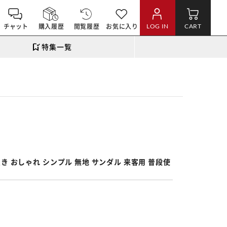
チャット
購入履歴
閲覧履歴
お気に入り
LOG IN
CART
特集一覧
。
履き おしゃれ シンプル 無地 サンダル 来客用 普段使