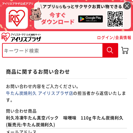
※ご確認ください
ログイン/会員情報
カートに入れる
購入手続きへ
商品に関するお問い合わせ
お問い合わせ内容をご入力ください。
牛たん炭焼利久 アイリスプラザ店
の担当者から返信いたしま
す。
問い合わせ商品
利久冷凍牛たん真空パック 味噌味 110g 牛たん炭焼利久
(販売元:牛たん炭焼利久)
メールアドレス