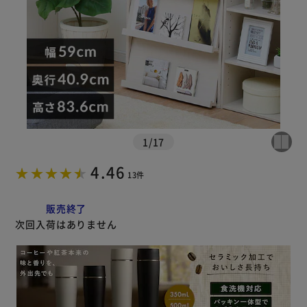
※ご確認ください
カートに入れる
購入手続きへ
1
/
17
4.46
13件
販売終了
次回入荷はありません