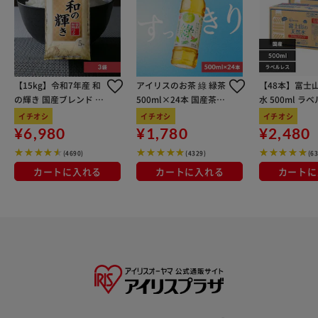
【15kg】令和7年産 和
アイリスのお茶 綠 緑茶
【48本】富士
の輝き 国産ブレンド 5
500ml×24本 国産茶葉
水 500ml ラ
kg×3袋
100％使用
イチオシ
イチオシ
イチオシ
¥6,980
¥1,780
¥2,480
(4690)
(4329)
(6
カートに入れる
カートに入れる
カートに