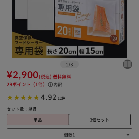
1
/
3
¥2,900
(税込)
送料無料
29ポイント
（1倍）
info
内訳
4.92
12件
セット数：
単品
単品
3個セット