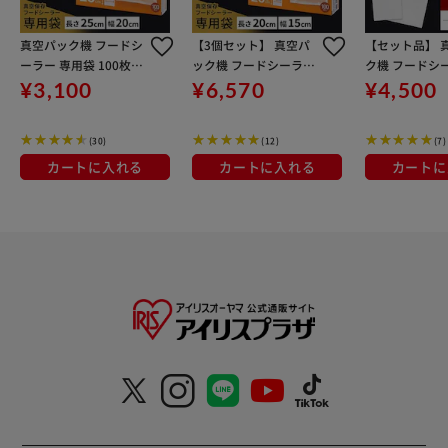
真空パック機 フードシ
【3個セット】 真空パ
【セット品】 
ーラー 専用袋 100枚入
ック機 フードシーラー
ク機 フードシ
VPF-B225 (本体型番：
専用袋 15×20cm VPF-
用袋 2種 15×2
¥3,100
¥6,570
¥4,500
VPFシリーズ)
B152 (本体型番：VPF
F-B152 20×2
シリーズ)
-B225 (本体型
(30)
(12)
(7)
シリーズ)
カートに入れる
カートに入れる
カートに