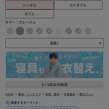
シングル
セミダブル
ダブル
カラー：
グレージュ
1～3日以内発送
HOME
寝具・インテリア
布団・寝具
冬物寝具
敷きパッド
関連するキーワード