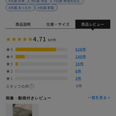
#抗菌 防臭
#抗菌 吸湿
#抗菌 静電気防止
#抗菌 あったか
#抗菌 節電
商品説明
仕様・サイズ
商品レビュー
4.71
807件
5
628件
4
140件
3
30件
2
6件
1
3件
0件
スタッフの声
一覧を見る >
画像・動画付きレビュー