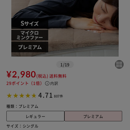
※ご確認ください
カートに入れる
購入手続きへ
1
/
19
¥2,980
(税込)
送料無料
29ポイント
（1倍）
info
内訳
4.71
807件
種類：
プレミアム
レギュラー
プレミアム
サイズ：
シングル