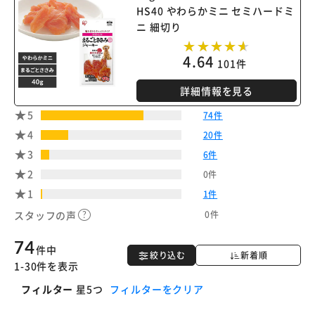
※ご確認ください
HS40 やわらかミニ セミハードミ
ニ 細切り
カートに入れる
購入手続きへ
4.64
101件
詳細情報を見る
5
74件
4
20件
3
6件
2
0件
1
1件
0件
スタッフの声
74
件中
絞り込む
新着順
1-30件を表示
フィルター
星5つ
フィルターをクリア