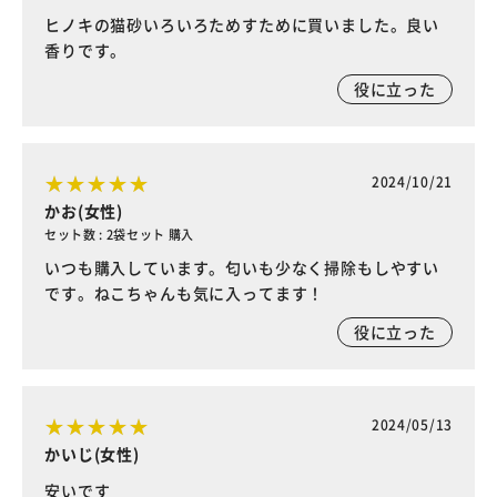
ヒノキの猫砂いろいろためすために買いました。良い
香りです。
役に立った
2024/10/21
かお(女性)
セット数 : 2袋セット 購入
いつも購入しています。匂いも少なく掃除もしやすい
です。ねこちゃんも気に入ってます！
役に立った
2024/05/13
かいじ(女性)
安いです