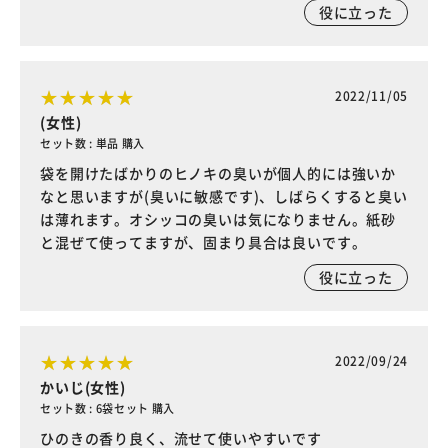
役に立った
2022/11/05
(女性)
セット数 : 単品 購入
袋を開けたばかりのヒノキの臭いが個人的には強いか
なと思いますが(臭いに敏感です)、しばらくすると臭い
は薄れます。オシッコの臭いは気になりません。紙砂
と混ぜて使ってますが、固まり具合は良いです。
役に立った
2022/09/24
かいじ(女性)
セット数 : 6袋セット 購入
ひのきの香り良く、流せて使いやすいです