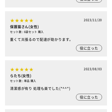
2023/11/20
保護猫さん(女性)
セット数 : 6袋セット 購入
重くて嵩張るので配達が助かります。
役に立った
2023/08/03
らたち(女性)
セット数 : 単品 購入
清潔感が有り 処理も楽でした(*^^*)
役に立った