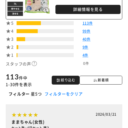
※ご確認ください
詳細情報を見る
カートに入れる
購入手続きへ
5
113件
4
99件
3
40件
2
9件
1
4件
0件
スタッフの声
113
件中
絞り込む
新着順
1-30件を表示
フィルター
星5つ
フィルターをクリア
2026/03/21
ままちゃん(女性)
セット数 : 6袋セット 購入