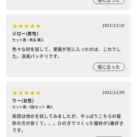
2022/12/10
ジロー(男性)
セット数 : 単品 購入
色々な砂を試して、愛猫が気に入ったのは、これでし
た。消臭バッチリです。
役に立った
2022/12/04
りー(女性)
セット数 : 6袋セット 購入
前回は他のを試してみましたが、やっぱりこちらの猫
砂の方が良くて。。。ひのきでつくった猫砂が1番好き
です。