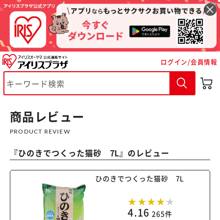
ログイン/会員情報
商品レビュー
PRODUCT REVIEW
『
ひのきでつくった猫砂 7L
』のレビュー
ひのきでつくった猫砂 7L
4.16
265件