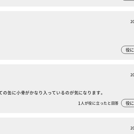
※ご確認ください
2
カートに入れる
購入手続きへ
役
2
ての缶に小骨がかなり入っているのが気になります。
1
役
人が役に立ったと回答
2