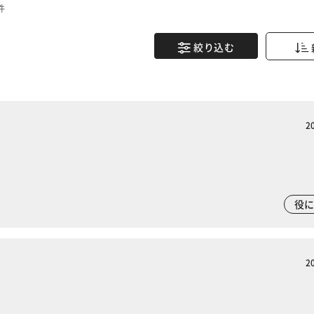
件
絞り込む
2
役
2