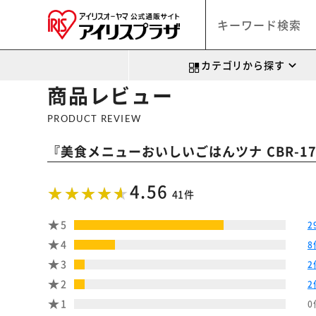
カテゴリから探す
商品レビュー
PRODUCT REVIEW
『
美食メニューおいしいごはんツナ CBR-17
4.56
41件
5
2
4
8
3
2
2
2
1
0