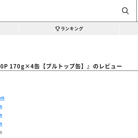
SEARCH
ランキング
』のレビュー
0P 170g×4缶【プルトップ缶】
9件
件
件
件
件