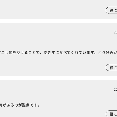
役
2
すこし間を空けることで、飽きずに食べてくれています。えり好み
役
2
時があるのが難点です。
役