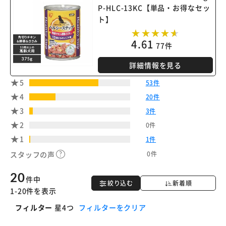
P-HLC-13KC【単品・お得なセッ
ト】
4.61
77件
詳細情報を見る
5
53件
4
20件
3
3件
2
0件
1
1件
0件
スタッフの声
20
件中
絞り込む
新着順
1-20件を表示
フィルター
星4つ
フィルターをクリア