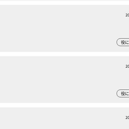
2
役
2
。
役
2