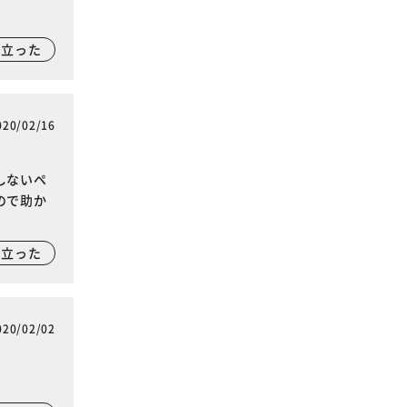
に立った
020/02/16
しないペ
ので助か
に立った
020/02/02