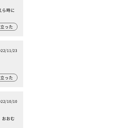
えら時に
に立った
022/11/23
に立った
022/10/10
、おおむ