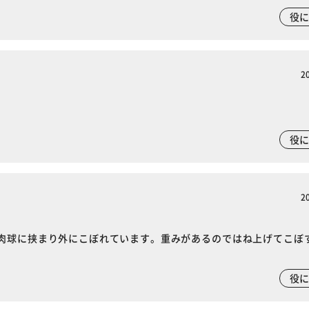
カートに入れる
購入手続きへ
役
2
役
2
肉球に挟まり外にこぼれています。重みがあるのではね上げてこぼ
役