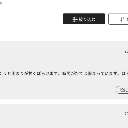
件
絞り込む
2
くうと固まりが甘くばらけます。時間がたてば固まっています。ば
役
2