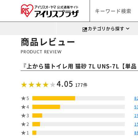
カテゴリから探す
商品レビュー
PRODUCT REVIEW
『
上から猫トイレ用 猫砂 7L UNS-7L【単
4.05
177件
5
8
4
5
3
1
2
1
1
8