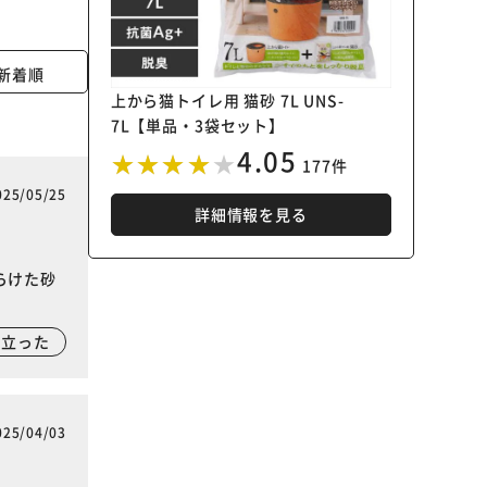
新着順
上から猫トイレ用 猫砂 7L UNS-
7L【単品・3袋セット】
4.05
177件
025/05/25
詳細情報を見る
らけた砂
に立った
025/04/03