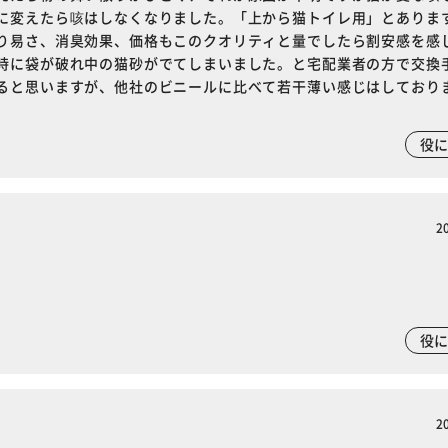
に変えたら咳はしなくなりました。「上から猫トイレ用」とありま
り易さ、消臭効果、価格もこのクオリティと量でしたら割安感を感
時に袋が破れ中の猫砂がでてしまいました。と宅配業者の方で交換
ると思いますが、他社のビニールに比べて若干薄い感じはしており
役
2
役
2