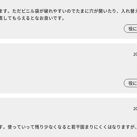
ます。ただビニル袋が破れやすいのでたまに穴が開いたり、入れ替
直してもらえるとなお良いです。
役
2
役
2
す。使っていって残り少なくなると若干固まりにくくはなりますが
※ご確認ください