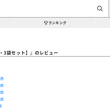
SEARCH
ランキング
』のレビュー
品・3袋セット】
2件
3件
9件
5件
件