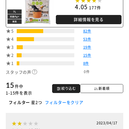
4.05
177件
詳細情報を見る
5
82件
4
53件
3
19件
2
15件
1
8件
0件
スタッフの声
15
件中
絞り込む
新着順
1-15件を表示
フィルター
星2つ
フィルターをクリア
2023/04/17