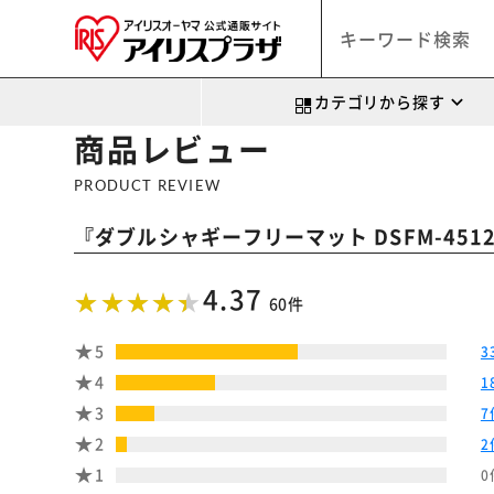
カテゴリから探す
商品レビュー
PRODUCT REVIEW
『
ダブルシャギーフリーマット DSFM-4
4.37
60件
5
3
4
1
3
7
2
2
1
0