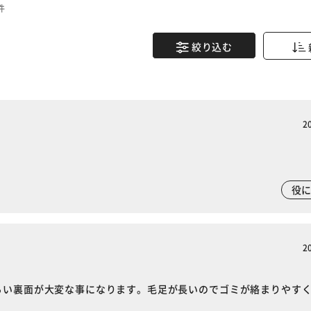
件
絞り込む
2
。
役
2
らい裏面が大変な事になります。毛足が長いのでゴミが絡まりやす