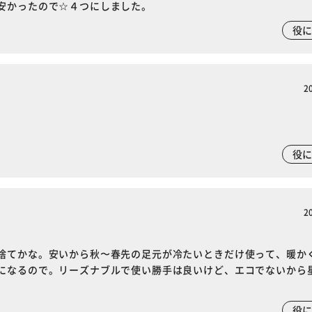
安かったので☆４つにしました。
役
2
役
2
捨てかな。安いから秋〜春先の足元が冷たいときだけ使って、暖か
になるので。リーズナブルで使い勝手は良いけど、エコでないから
※ご確認ください
役