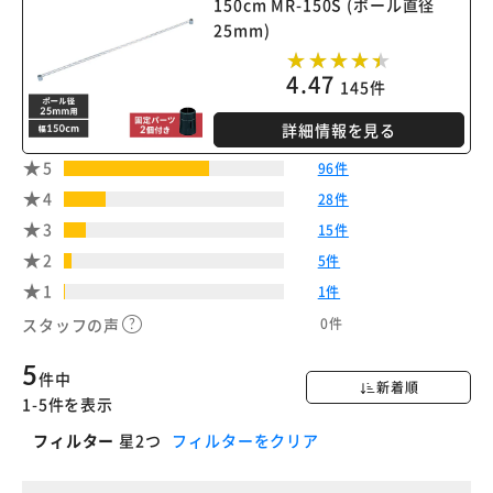
150cm MR-150S (ポール直径
25mm)
4.47
145件
詳細情報を見る
5
96件
4
28件
3
15件
2
5件
1
1件
0件
スタッフの声
5
件中
新着順
1-5件を表示
フィルター
星2つ
フィルターをクリア