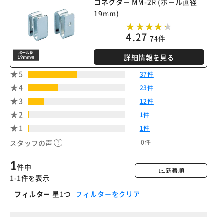
コネクター MM-2R (ポール直径
19mm)
4.27
74件
詳細情報を見る
5
37件
4
23件
3
12件
2
1件
1
1件
0件
スタッフの声
1
件中
新着順
1-1件を表示
フィルター
星1つ
フィルターをクリア