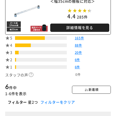
＜幅35cmの棚板に対応＞
4.4
285件
詳細情報を見る
5
165件
4
88件
3
20件
2
6件
1
6件
0件
スタッフの声
6
件中
新着順
1-6件を表示
フィルター
星2つ
フィルターをクリア