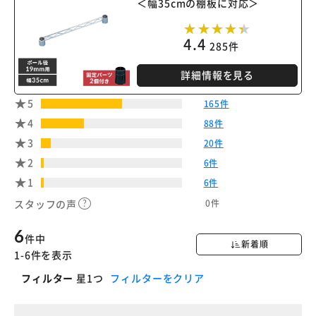
＜幅35cmの棚板に対応＞
4.4
285件
詳細情報を見る
5
165件
4
88件
3
20件
2
6件
1
6件
0件
スタッフの声
6
件中
新着順
1-6件を表示
フィルター
星1つ
フィルターをクリア