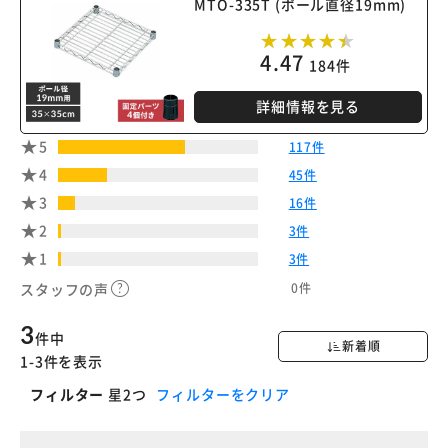
MTO-335T (ポール直径19mm)
4.47
184件
詳細情報を見る
5
117件
4
45件
3
16件
2
3件
1
3件
0件
スタッフの声
3
件中
新着順
1-3件を表示
フィルター
星2つ
フィルターをクリア