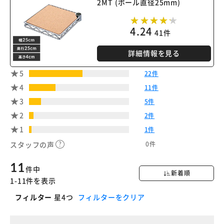
2MT (ポール直径25mm)
4.24
41件
詳細情報を見る
5
22件
4
11件
3
5件
2
2件
1
1件
0件
スタッフの声
11
件中
新着順
1-11件を表示
フィルター
星4つ
フィルターをクリア