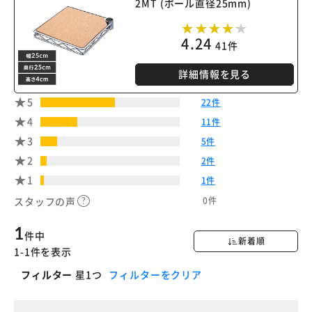
2MT (ポール直径25mm)
4.24
41件
詳細情報を見る
5
22件
4
11件
3
5件
2
2件
1
1件
0件
スタッフの声
1
件中
新着順
1-1件を表示
フィルター
星1つ
フィルターをクリア