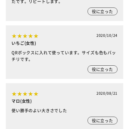
たです。リピートします。
役に立った
2020/10/24
いちご(女性)
QRボックスに入れて使っています。サイズも色もバッ
チリです。
役に立った
2020/08/21
マロ(女性)
使い勝手のよい大きさでした
役に立った