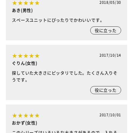
2018/05/30
あき(男性)
スペースユニットにぴったりでかわいいです。
役に立った
2017/10/14
ぐりん(女性)
探していた大きさにピッタリでした。たくさん入りそ
うです。
役に立った
2017/10/01
おかず(女性)
このシリーズはいろいろな大きさがあるので、入れる