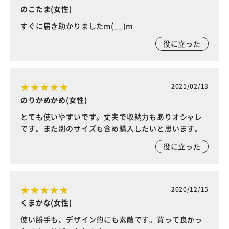
のこたま(女性)
すぐに届き助かりましたm(__)m
役に立った
2021/02/13
のりかめかめ(女性)
とても使いやすいです。丈夫で収納力もありオシャレ
です。また別のサイズも含め購入したいと思います。
役に立った
2020/12/15
くまかな(女性)
使い勝手も、デザイン的にも素敵です。買って良かっ