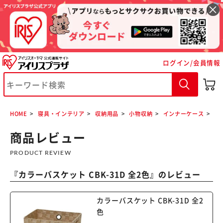
ログイン/会員情報
HOME
寝具・インテリア
収納用品
小物収納
インナーケース
カ
商品レビュー
PRODUCT REVIEW
『
カラーバスケット CBK-31D 全2色
』のレビュー
※ご確認ください
カラーバスケット CBK-31D 全2
色
カートに入れる
購入手続きへ