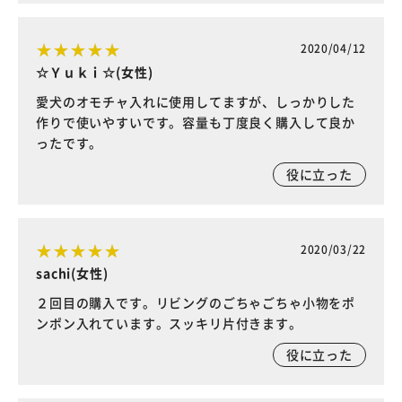
2020/04/12
☆Ｙｕｋｉ☆(女性)
愛犬のオモチャ入れに使用してますが、しっかりした
作りで使いやすいです。容量も丁度良く購入して良か
ったです。
役に立った
2020/03/22
sachi(女性)
２回目の購入です。リビングのごちゃごちゃ小物をポ
ンポン入れています。スッキリ片付きます。
役に立った