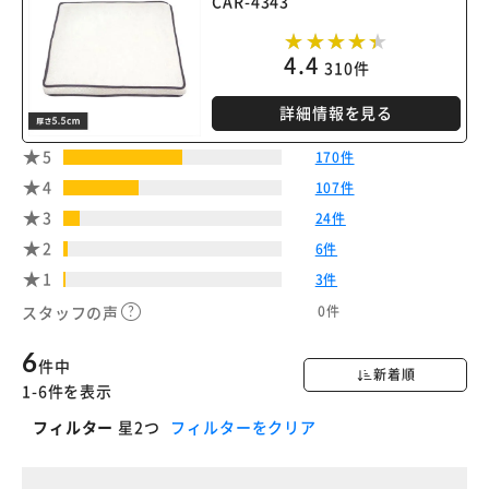
CAR-4343
4.4
310件
詳細情報を見る
5
170件
4
107件
3
24件
2
6件
1
3件
0件
スタッフの声
6
件中
新着順
1-6件を表示
フィルター
星2つ
フィルターをクリア