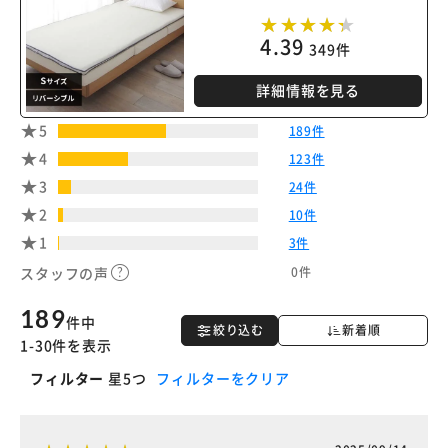
4.39
349件
詳細情報を見る
5
189件
4
※ご確認ください
123件
3
24件
カートに入れる
購入手続きへ
2
10件
1
3件
0件
スタッフの声
189
件中
絞り込む
新着順
1-30件を表示
フィルター
星5つ
フィルターをクリア