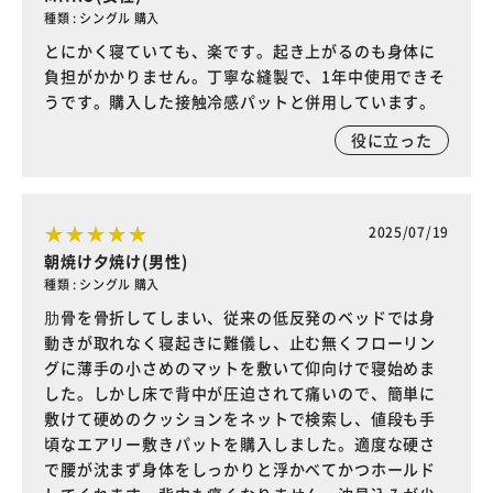
種類 : シングル 購入
とにかく寝ていても、楽です。起き上がるのも身体に
負担がかかりません。丁寧な縫製で、1年中使用できそ
うです。購入した接触冷感パットと併用しています。
役に立った
2025/07/19
朝焼け夕焼け(男性)
種類 : シングル 購入
肋骨を骨折してしまい、従来の低反発のベッドでは身
動きが取れなく寝起きに難儀し、止む無くフローリン
グに薄手の小さめのマットを敷いて仰向けで寝始めま
した。しかし床で背中が圧迫されて痛いので、簡単に
敷けて硬めのクッションをネットで検索し、値段も手
頃なエアリー敷きパットを購入しました。適度な硬さ
で腰が沈まず身体をしっかりと浮かべてかつホールド