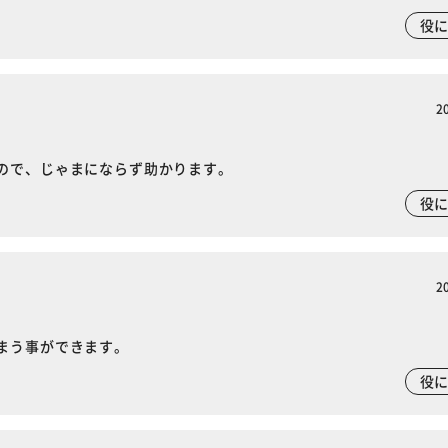
カートに入れる
購入手続きへ
役
2
ので、じゃまにならず助かります。
役
2
まう事ができます。
役