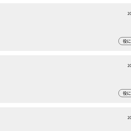
2
役
2
役
2