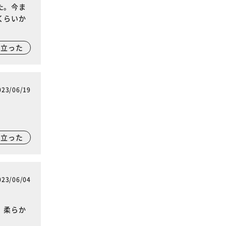
た。今ま
くらいか
に立った
023/06/19
に立った
023/06/04
、柔らか