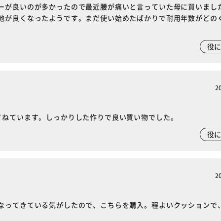
ーが良いのが多かったので最近腰が痛いと言っていた母に買いまし
地が良くなったようです。まだ使い始めたばかりで耐用年数がどの
役
2
てねています。しっかりした作りで良い買い物でした。
役
2
なってきている気がしたので、こちらを購入。程よいクッションで
※ご確認ください