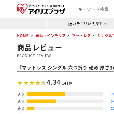
カテゴリから探す
HOME
寝具・インテリア
マットレス
シングル
商品レビュー
PRODUCT REVIEW
『
マットレス シングル 六つ折り 硬め 厚さ3c
4.34
141件
5
7
4
5
3
1