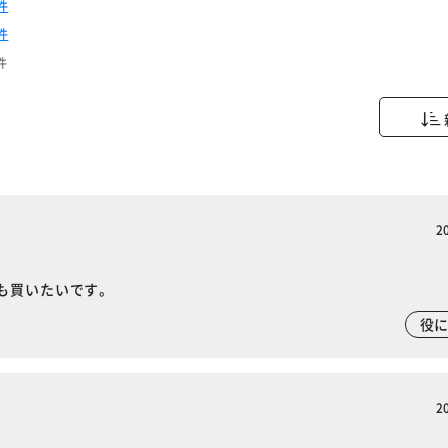
件
件
件
2
も買いたいです。
役
2