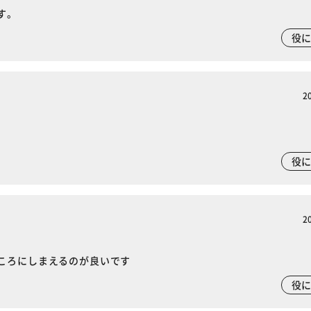
す。
役
2
役
2
ころにしまえるのが良いです
役