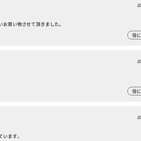
2
いお買い物させて頂きました。
役
2
役
2
ています。