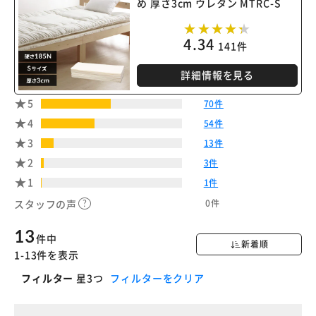
め 厚さ3cm ウレタン MTRC-S
4.34
141件
詳細情報を見る
5
70件
4
54件
3
13件
2
3件
1
1件
0件
スタッフの声
13
件中
新着順
1-13件を表示
フィルター
星3つ
フィルターをクリア