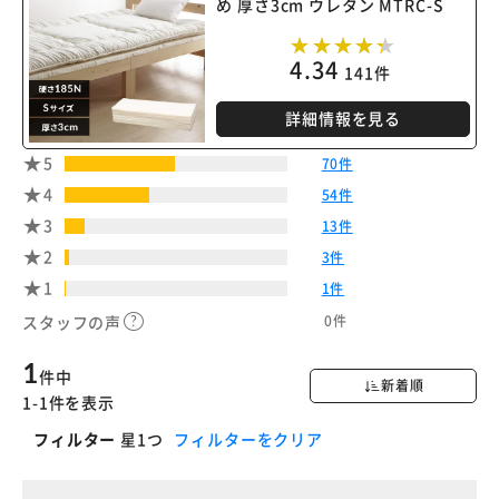
め 厚さ3cm ウレタン MTRC-S
4.34
141件
詳細情報を見る
5
70件
4
54件
3
13件
2
3件
1
1件
0件
スタッフの声
1
件中
新着順
1-1件を表示
フィルター
星1つ
フィルターをクリア