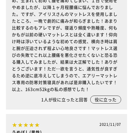
め、生まれて初めて腰を痛めてしまい、１日で使用を
やめましたが、以降１ヶ月程腰痛に悩んでおりまし
た。ですが、アイリスさんのマットレスを使用しまし
たところ、一晩で劇的に痛みが和らぎました！あまり
比較するのもアレですが、寝返り頻度や熟睡度、何も
かもが以前の硬いマットレスとは全く違います！仰向
け時は浮いているような初めての感覚、横向き時は肩
と腕が圧迫されず程よい心地良さです！マットレス選
びの失敗でこれ以上腰痛を悪化させたくないと恐る恐
る購入してみましたが、結果は大正解でした！ありが
とうございます！ただ…欲を言うと、通気性が良すぎ
るため逆に底冷えしてしまうので、エアリーマットレ
ス専用の防寒対策寝具があれば是非購入したいです！
以上、163cm52kgの私の感想でした！
1
人が役に立ったと回答
役に立った
2021/11/07
うめぼし(男性)