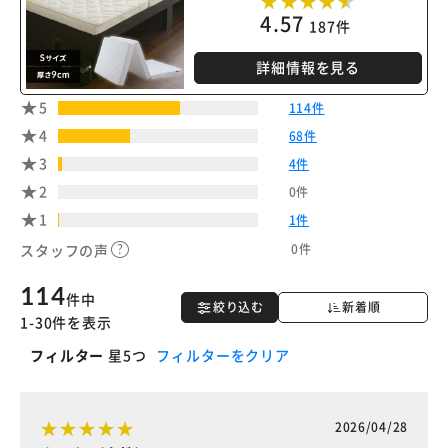
4.57
187件
※ご確認ください
詳細情報を見る
5
114件
カートに入れる
購入手続きへ
4
68件
3
4件
2
0件
1
1件
0件
スタッフの声
114
件中
絞り込む
新着順
1-30件を表示
フィルター
星5つ
フィルターをクリア
2026/04/28