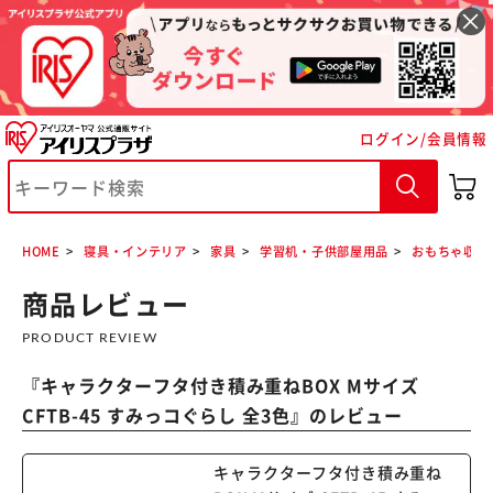
ログイン/会員情報
※ご確認ください
HOME
寝具・インテリア
家具
学習机・子供部屋用品
おもちゃ収納
カートに入れる
購入手続きへ
商品レビュー
PRODUCT REVIEW
『
キャラクターフタ付き積み重ねBOX Mサイズ
CFTB-45 すみっコぐらし 全3色
』のレビュー
キャラクターフタ付き積み重ね