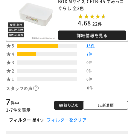
BOX Mサイズ CFTB-45 すみっコ
ぐらし 全3色
4.68
22件
詳細情報を見る
5
15件
4
7件
3
0件
2
0件
1
0件
0件
スタッフの声
7
件中
絞り込む
新着順
1-7件を表示
フィルター
星4つ
フィルターをクリア