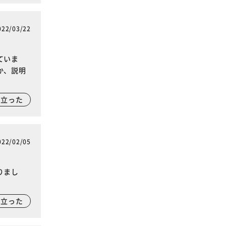
022/03/22
ていま
か、説明
に立った
022/02/05
りまし
に立った