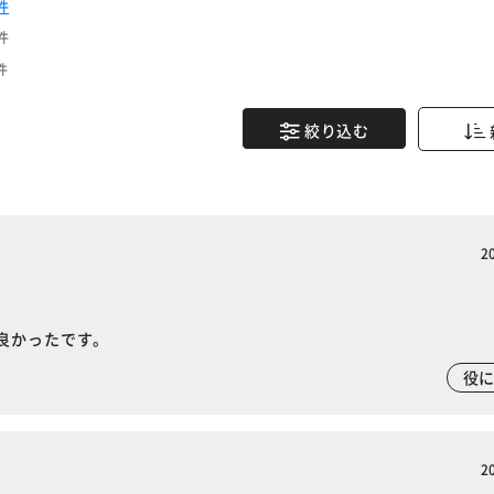
件
件
件
絞り込む
2
良かったです。
役
2