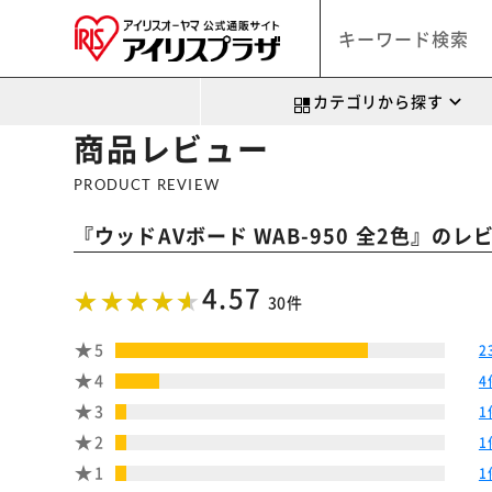
カテゴリから探す
商品レビュー
PRODUCT REVIEW
『
』のレ
ウッドAVボード WAB-950 全2色
4.57
30件
5
2
4
4
3
1
2
1
1
1