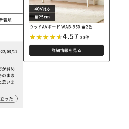
新着順
ウッドAVボード WAB-950 全2色
4.57
30件
詳細情報を見る
022/09/11
方が斜め
そのまま
と思いま
に立った