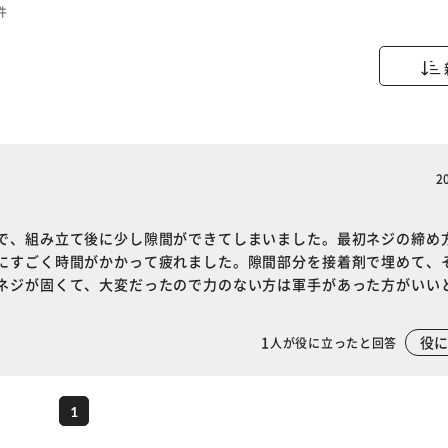
件
2
で、組み立て後に少し隙間ができてしまいました。最初ネジの締め
にすごく時間がかかって疲れました。隙間部分を接着剤で埋めて、
ネジが固くて、大変だったので力のない方は軍手があった方がいい
※ご確認ください
1
役
人が役に立ったと回答
カートに入れる
購入手続きへ
1