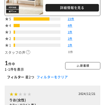
詳細情報を見る
5
23件
4
4件
3
1件
2
1件
1
1件
0件
スタッフの声
1
件中
新着順
1-1件を表示
フィルター
星2つ
フィルターをクリア
2024/12/21
りお(女性)
カラー : ホワイト 購入