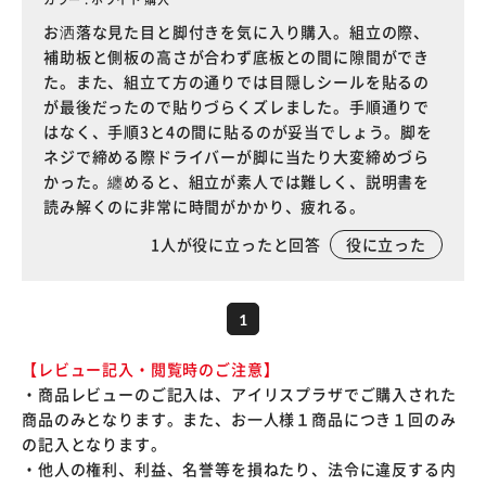
お洒落な見た目と脚付きを気に入り購入。組立の際、
補助板と側板の高さが合わず底板との間に隙間ができ
た。また、組立て方の通りでは目隠しシールを貼るの
が最後だったので貼りづらくズレました。手順通りで
はなく、手順3と4の間に貼るのが妥当でしょう。脚を
ネジで締める際ドライバーが脚に当たり大変締めづら
かった。纏めると、組立が素人では難しく、説明書を
読み解くのに非常に時間がかかり、疲れる。
1
人が役に立ったと回答
役に立った
1
【レビュー記入・閲覧時のご注意】
・商品レビューのご記入は、アイリスプラザでご購入された
商品のみとなります。また、お一人様１商品につき１回のみ
の記入となります。
・他人の権利、利益、名誉等を損ねたり、法令に違反する内