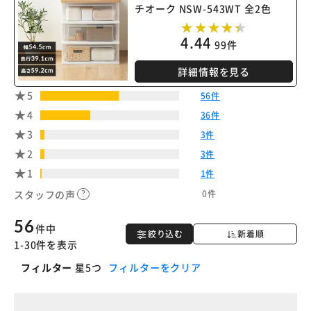
チオーク NSW-543WT 全2色
※ご確認ください
4.44
99件
カートに入れる
購入手続きへ
詳細情報を見る
5
56件
4
36件
3
3件
2
3件
1
1件
0件
スタッフの声
56
件中
絞り込む
新着順
1-30件を表示
フィルター
星5つ
フィルターをクリア