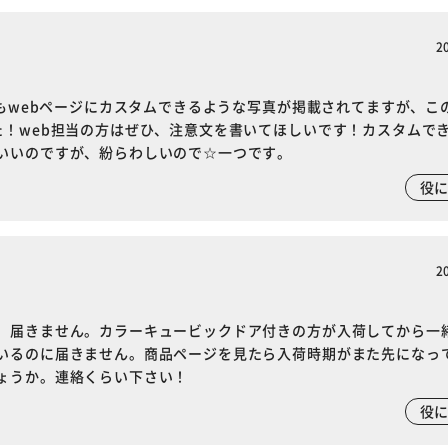
2
さもwebページにカスタムできるような写真が掲載されてますが、こ
た！web担当の方はぜひ、注意文を書いてほしいです！カスタムで
いいのですが、紛らわしいので☆一つです。
役
※ご確認ください
カートに入れる
購入手続きへ
2
、届きません。カラーキュービックドア付きの方が入荷してから一
いるのに届きません。商品ページを見たら入荷時期がまた先になっ
ょうか。連絡くらい下さい！
役