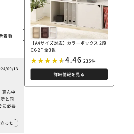
新着順
【A4サイズ対応】カラーボックス 2段
CX-2F 全3色
4.46
235件
024/09/13
詳細情報を見る
、真ん中
の所と同
ぐに必要
に立った