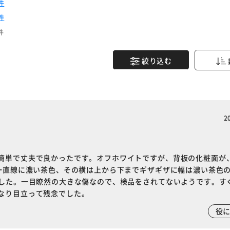
件
件
件
絞り込む
2
簡単で丈夫で良かったです。オフホワイトですが、背板の化粧面が
で一直線に濃い茶色、その横は上から下までギザギザに幅は濃い茶色
ました。一目瞭然の大きな傷なので、検品をされてないようです。す
なり目立って残念でした。
役